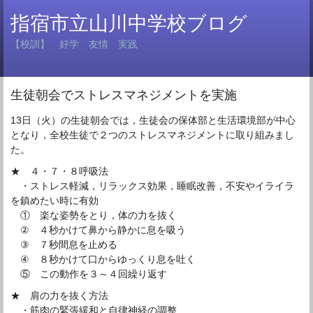
指宿市立山川中学校ブログ
【校訓】 好学 友情 実践
生徒朝会でストレスマネジメントを実施
13日（火）の生徒朝会では，生徒会の保体部と生活環境部が中心
となり，全校生徒で２つのストレスマネジメントに取り組みまし
た。
★ ４・７・８呼吸法
・ストレス軽減，リラックス効果，睡眠改善，不安やイライラ
を鎮めたい時に有効
① 楽な姿勢をとり，体の力を抜く
② ４秒かけて鼻から静かに息を吸う
③ ７秒間息を止める
④ ８秒かけて口からゆっくり息を吐く
⑤ この動作を３～４回繰り返す
★ 肩の力を抜く方法
・筋肉の緊張緩和と自律神経の調整